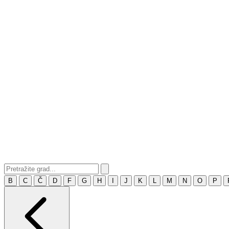
B
C
Č
D
F
G
H
I
J
K
L
M
N
O
P