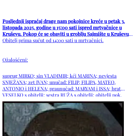
Posljednji ispraćaj drage nam pokojnice kreće u petak 3.
listopada 2025. godine u 15:00 sati ispred mrtvačnice u
Kruševu. Pokop će se obaviti u groblju Sajmište u Kruševu.
Obitelj prima sućut od 14:00 sati u mrtvačnici.
Ožalošćeni:
suprug MIRKO; sin VLADIMIR; kći MARINA; nevjesta
SNJEŽANA; zet IVAN; unučad: FILIP, FILIPA, MATEO,
ANTONIO i HELENA; praunučad: MARYAM i ISSA; brat
VESELKO s obitelji; sestra RUŽA s obitelji; obitelji pok.
braće: STOJANA i ŽARKA; obitelj pok. sestre VIDE; opitelj
pok. djevera STIPE; obitelji pok. zaova: ILKE i MARE; te
obitelji: DŽEBA, PERVAN, DUJMOVIĆ, OSTOJIĆ, KRASIĆ,
KORDIĆ, PEHAR, ČULE i ostala mnogobrojna rodbina i
prijatelji. POČIVALA U MIRU BOŽJEM!