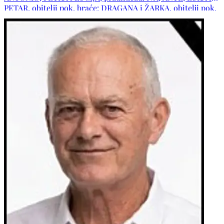
PETAR, obitelji pok. braće: DRAGANA i ŽARKA, obitelji pok.
sestara: IVICE i ŽELJKE, djever IVAN s obitelji, obitelj pok.
djevera NIKOLE, zaove: MARA i SLAVA s obiteljima, obitelji:
ZELJKO, PENAVIĆ, ĆORLUKA, BARBARIĆ, KOLOBARIĆ,
ŠARAVANJA, JELIĆ, KARAČIĆ te ostala mnogobrojna
rodbina, kumovi i prijatelji.