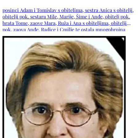
posinci Adam i Tomislav s obitelima, sestra Anica s obitelji,
obitelji pok. sestara Mile, Marije, Šime i Anđe, obitelj pok.
brata Tome, zaove Mara, Ruža i Ana s obiteljima, obitelji
pok. zaova Anđe, Radice i Cmilje te ostala mnogobrojna
rodbina, kumovi, susjedi i prijatelji.