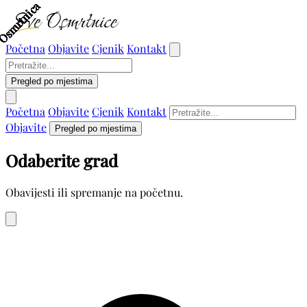
Osmrtnica
Osmrtnica
Osmrtnica
Osmrtnica
Osmrtnica
Osmrtnica
Osmrtnica
Osmrtnica
Osmrtnica
Osmrtnica
Osmrtnica
Osmrtnica
Osmrtnica
Osmrtnica
Osmrtnica
Osmrtnica
Osmrtnica
Osmrtnica
Osmrtnica
Osmrtnica
Osmrtnica
Osmrtnica
Osmrtnica
Osmrtnica
Početna
Objavite
Cjenik
Kontakt
Pregled po mjestima
Početna
Objavite
Cjenik
Kontakt
Objavite
Pregled po mjestima
Odaberite grad
Obavijesti ili spremanje na početnu.