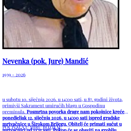
Nevenka (pok. Jure) Mandić
1939 - 2026
u subotu 10. siječnja 2026. u 14:00 sati, u 87. godini života,
primivši Sakrament umirućih blago u Gospodinu
preminula.
Posmrtna povorka drage nam pokojnice kreće u
ponedjeljak 12. siječnja 2026. u 14:00 sati ispred gradske
mrtvačnice u Širokom Brijegu. Obitelj će primati sućut u
POČIVALA U MIRU BOŽJEM!
mrtvačnici od 13:15 sati. Pokop će se obaviti na groblju