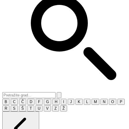
B
C
Č
D
F
G
H
I
J
K
L
M
N
O
P
R
S
Š
T
U
V
Z
Ž