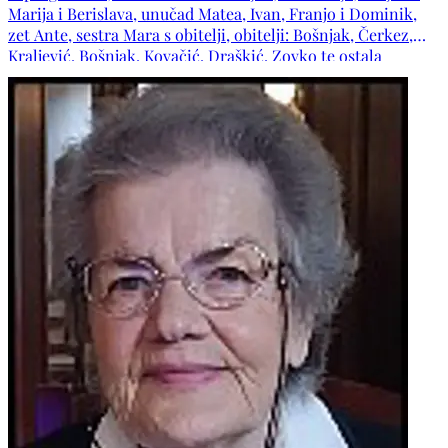
Marija i Berislava, unučad Matea, Ivan, Franjo i Dominik,
zet Ante, sestra Mara s obitelji, obitelji: Bošnjak, Čerkez,
Kraljević, Bošnjak, Kovačić, Draškić, Zovko te ostala
mnogobrojna rodbina, kumovi, susjedi i prijatelji.