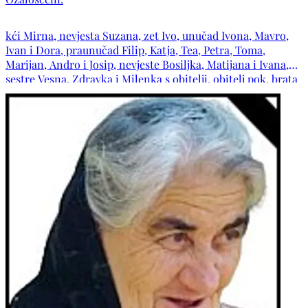
misa služiti će se tijekom pokopa. POČIVALA U MIRU
BOŽJEM!
kći Mirna, nevjesta Suzana, zet Ivo, unučad Ivona, Mavro,
Ivan i Dora, praunučad Filip, Katja, Tea, Petra, Toma,
Marijan, Andro i Josip, nevjeste Bosiljka, Matijana i Ivana,
sestre Vesna, Zdravka i Milenka s obitelji, obitelj pok. brata
Ante, obitelji pok. sestara Nede i Drinke, obitelji pok. zaova
Anđe i Pavice, obitelji: Naletilić, Čerkez, Lučić, Ćavar,
Skočilić, Puljić, Vasilj, Sivrić, Galić, Kožul, Penavić, Prkačin,
Martinović, Dramac te ostala mnogobrojna rodbina,
kumovi, susjedi i prijatelji.