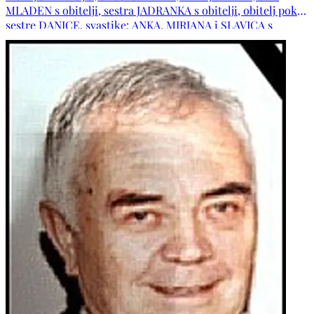
MLADEN s obitelji, sestra JADRANKA s obitelji, obitelj pok.
sestre DANICE, svastike: ANKA, MIRJANA i SLAVICA s
obiteljima, obitelji: TOPIĆ, KRALJEVIĆ, ŠIMIĆ, ARAPOVIĆ,
JURILJ, ZOVKO, ĆAVAR, LEKO te ostala mnogobrojna
rodbina, kumovi i prijatelji.