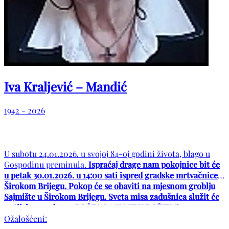
Iva Kraljević – Mandić
1942 - 2026
U subotu 24.01.2026. u svojoj 84-oj godini života, blago u
Gospodinu preminula.
Ispraćaj drage nam pokojnice bit će
u petak 30.01.2026. u 14:00 sati ispred gradske mrtvačnice u
Širokom Brijegu. Pokop će se obaviti na mjesnom groblju
Sajmište u Širokom Brijegu. Sveta misa zadušnica služit će
se tijekom pokopa.
POČIVALA U MIRU BOŽJEM!
Ožalošćeni: