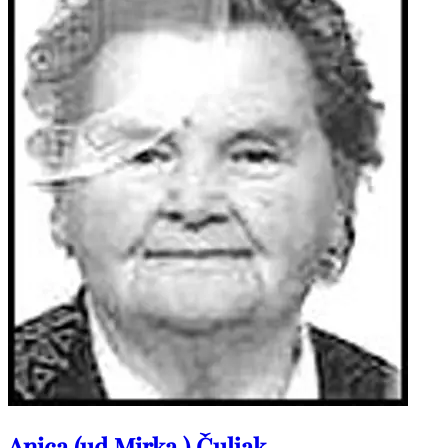
Anica (ud.Mirka ) Čuljak