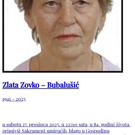
Zlata Zovko – Bubalušić
1941 - 2025
u subotu 27. prosinca 2025. u 22:00 sata, u 84. godini života,
primivši Sakrament umirućih, blago u Gospodinu