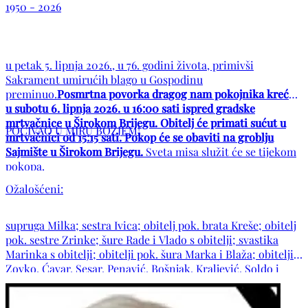
1950 - 2026
u petak 5. lipnja 2026., u 76. godini života, primivši
Sakrament umirućih blago u Gospodinu
preminuo.
Posmrtna povorka dragog nam pokojnika kreće
u subotu 6. lipnja 2026. u 16:00 sati ispred gradske
mrtvačnice u Širokom Brijegu. Obitelj će primati sućut u
POČIVAO U MIRU BOŽJEM!
mrtvačnici od 15:15 sati. Pokop će se obaviti na groblju
Sajmište u Širokom Brijegu.
Sveta misa služit će se tijekom
pokopa.
Ožalošćeni:
supruga Milka; sestra Ivica; obitelj pok. brata Kreše; obitelj
pok. sestre Zrinke; šure Rade i Vlado s obitelji; svastika
Marinka s obitelji; obitelji pok. šura Marka i Blaža; obitelji:
Zovko, Ćavar, Sesar, Penavić, Bošnjak, Kraljević, Soldo i
Medić te ostala rodbina, susjedi i prijatelji.