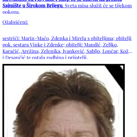
Sajmište u Širokom Brijegu
. Sveta misa služit će se tijekom
pokopa.
Ožalošćeni:
sestrići: Marin-Maćo, Zdenka i Mirela s obiteljima; obitelji
pok. sestara Vinke i Zdenke; obitelji: Mandić, Zeljko,
Karačić, Arežina, Zelenika, Ivanković, Sabljo, Lončar, Kožul
i Desančić te ostala rodbina i prijatelji.