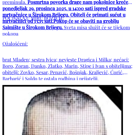
preminula.
Posmrtna povorka drage nam pokojnice kreće u
ponedjeljak 29. prosinca 2025. u 14:00 sati ispred gradske
mrtvačnice u Širokom Brijegu. Obitelj će primati sućut u
POČIVALA U MIRU BOŽJEM!
mrtvačnici od 13:15 sati.Pokop će se obaviti na groblju
Sajmište u Širokom Brijegu.
Sveta misa služit će se tijekom
pokopa
Ožalošćeni:
brat Mladen; sestra Ivica; nevjeste Dragica i Milka; nećaci:
Boro, Zoran, Danko, Zlatko, Marin, Stipe i Ivan s obiteljima;
obitelji: Zovko, Sesar, Penavić, Bošnjak, Kraljević, Ćorić,
Barbarić i Soldo te ostala rodbina i prijatelji.