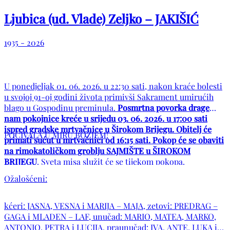
Ljubica (ud. Vlade) Zeljko – JAKIŠIĆ
1935 - 2026
U ponedjeljak 01. 06. 2026. u 22:30 sati, nakon kraće bolesti
u svojoj 91-oj godini života primivši Sakrament umirućih
blago u Gospodinu preminula.
Posmrtna povorka drage
nam pokojnice kreće u srijedu 03. 06. 2026. u 17:00 sati
ispred gradske mrtvačnice u Širokom Brijegu. Obitelj će
POČIVALA U MIRU BOŽJEM!
primati sućut u mrtvačnici od 16:15 sati. Pokop će se obaviti
na rimokatoličkom groblju SAJMIŠTE u ŠIROKOM
BRIJEGU
. Sveta misa služit će se tijekom pokopa.
Ožalošćeni:
kćeri: JASNA, VESNA i MARIJA – MAJA, zetovi: PREDRAG –
GAGA i MLADEN – LAF, unučad: MARIO, MATEA, MARKO,
ANTONIO, PETRA i LUCIJA, praunučad: IVA, ANTE, LUKA i