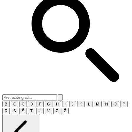
B
C
Č
D
F
G
H
I
J
K
L
M
N
O
P
R
S
Š
T
U
V
Z
Ž