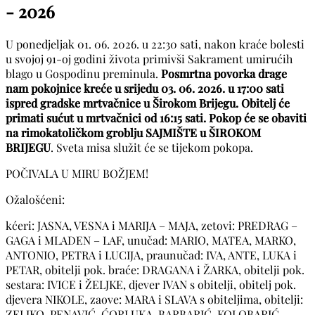
- 2026
U ponedjeljak 01. 06. 2026. u 22:30 sati, nakon kraće bolesti
u svojoj 91-oj godini života primivši Sakrament umirućih
blago u Gospodinu preminula.
Posmrtna povorka drage
nam pokojnice kreće u srijedu 03. 06. 2026. u 17:00 sati
ispred gradske mrtvačnice u Širokom Brijegu. Obitelj će
primati sućut u mrtvačnici od 16:15 sati. Pokop će se obaviti
na rimokatoličkom groblju SAJMIŠTE u ŠIROKOM
BRIJEGU
. Sveta misa služit će se tijekom pokopa.
POČIVALA U MIRU BOŽJEM!
Ožalošćeni:
kćeri: JASNA, VESNA i MARIJA – MAJA, zetovi: PREDRAG –
GAGA i MLADEN – LAF, unučad: MARIO, MATEA, MARKO,
ANTONIO, PETRA i LUCIJA, praunučad: IVA, ANTE, LUKA i
PETAR, obitelji pok. braće: DRAGANA i ŽARKA, obitelji pok.
sestara: IVICE i ŽELJKE, djever IVAN s obitelji, obitelj pok.
djevera NIKOLE, zaove: MARA i SLAVA s obiteljima, obitelji:
ZELJKO, PENAVIĆ, ĆORLUKA, BARBARIĆ, KOLOBARIĆ,