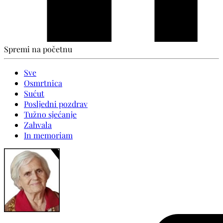
Spremi na početnu
Sve
Osmrtnica
Sućut
Posljedni pozdrav
Tužno sjećanje
Zahvala
In memoriam