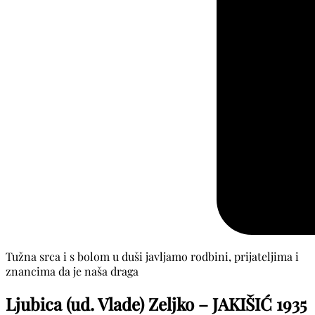
Tužna srca i s bolom u duši javljamo rodbini, prijateljima i
znancima da je naša draga
Ljubica (ud. Vlade) Zeljko – JAKIŠIĆ
1935