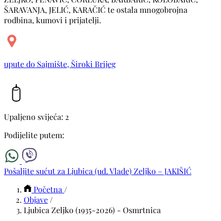
ŠARAVANJA, JELIĆ, KARAČIĆ te ostala mnogobrojna
rodbina, kumovi i prijatelji.
upute do Sajmište, Široki Brijeg
Upaljeno svijeća: 2
Podijelite putem:
Pošaljite sućut za Ljubica (ud. Vlade) Zeljko – JAKIŠIĆ
Početna
/
Objave
/
Ljubica Zeljko (1935-2026) - Osmrtnica