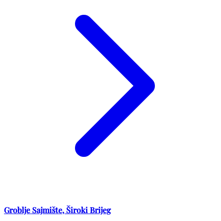
Groblje Sajmište, Široki Brijeg