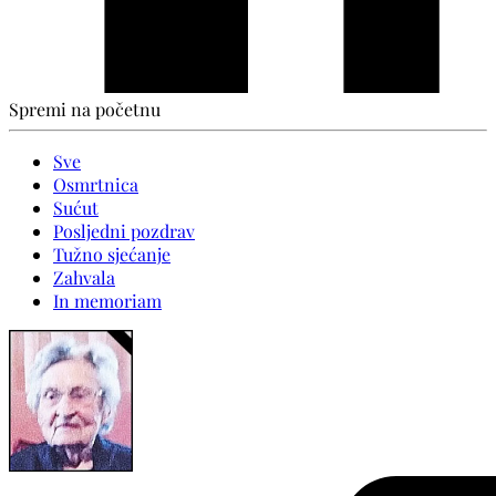
Spremi na početnu
Sve
Osmrtnica
Sućut
Posljedni pozdrav
Tužno sjećanje
Zahvala
In memoriam