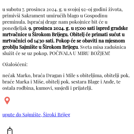
u subotu 7. prosinca 2024. g. u svojoj 92-oj godini života,
primivši Sakrament umirućih blago u Gospodinu
preminula. Ispraćaj drage nam pokojnice bit će u
ponedjeljak
9. prosinca 2024. g. u 15:00 sati ispred gradske
mrtvačnice u Širokom Brijegu. Obitelj će primati sućut u
mrtvačnici od 14:30 sati. Pokop će se obaviti na mjesnom
groblju Sajmište u Širokom Brijegu
. Sveta misa zadušnica
služit će se uz pokop. POČIVALA U MIRU BOŽJEM!
Ožalošćeni:
nećak Marko, braća Dragan i Mile s obiteljima, obitelji pok.
braće Marka i Miše, obitelj pok. sestara Blage i Anđe, te
ostala rodbina, kumovi, susjedi i prijatelji.
upute do Sajmište, Široki Brijeg