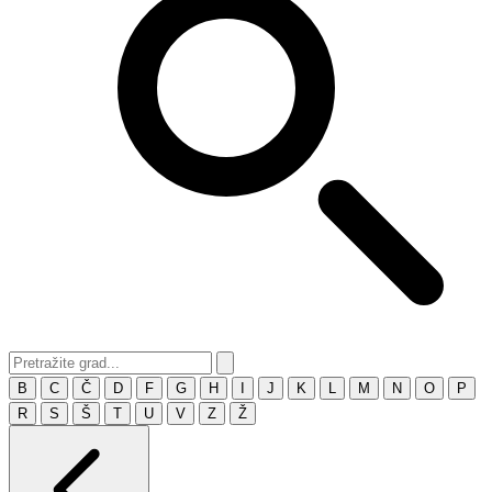
B
C
Č
D
F
G
H
I
J
K
L
M
N
O
P
R
S
Š
T
U
V
Z
Ž