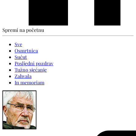
Spremi na početnu
Sve
Osmrtnica
Sućut
Posljedni pozdrav
Tužno sjećanje
Zahvala
In memoriam