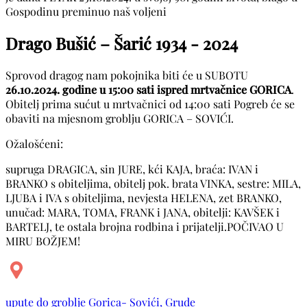
Gospodinu preminuo naš voljeni
Drago Bušić – Šarić
1934 - 2024
Sprovod dragog nam pokojnika biti će u SUBOTU
26.10.2024. godine u 15:00 sati ispred mrtvačnice GORICA
.
Obitelj prima sućut u mrtvačnici od 14:00 sati Pogreb će se
obaviti na mjesnom groblju GORICA – SOVIĆI.
Ožalošćeni:
supruga DRAGICA, sin JURE, kći KAJA, braća: IVAN i
BRANKO s obiteljima, obitelj pok. brata VINKA, sestre: MILA,
LJUBA i IVA s obiteljima, nevjesta HELENA, zet BRANKO,
unučad: MARA, TOMA, FRANK i JANA, obitelji: KAVŠEK i
BARTELJ, te ostala brojna rodbina i prijatelji.POČIVAO U
MIRU BOŽJEM!
upute do groblje Gorica- Sovići, Grude