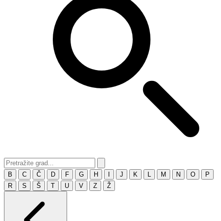
B
C
Č
D
F
G
H
I
J
K
L
M
N
O
P
R
S
Š
T
U
V
Z
Ž