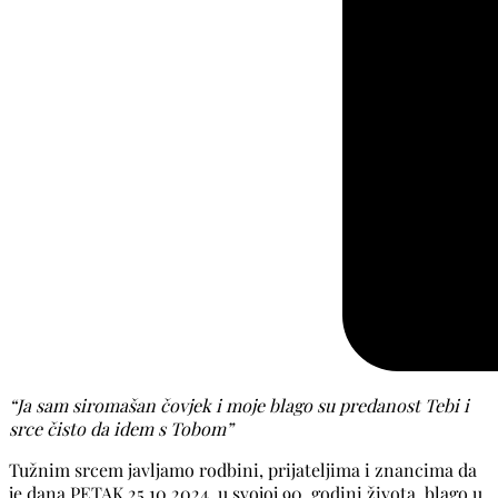
“Ja sam siromašan čovjek i moje blago su predanost Tebi i
srce čisto da idem s Tobom”
Tužnim srcem javljamo rodbini, prijateljima i znancima da
je dana PETAK 25.10.2024. u svojoj 90. godini života, blago u