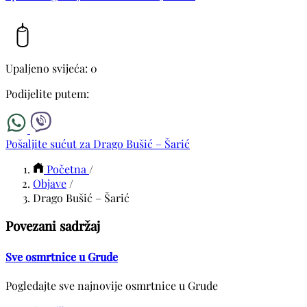
Upaljeno svijeća: 0
Podijelite putem:
Pošaljite sućut za Drago Bušić – Šarić
Početna
/
Objave
/
Drago Bušić – Šarić
Povezani sadržaj
Sve osmrtnice u Grude
Pogledajte sve najnovije osmrtnice u Grude