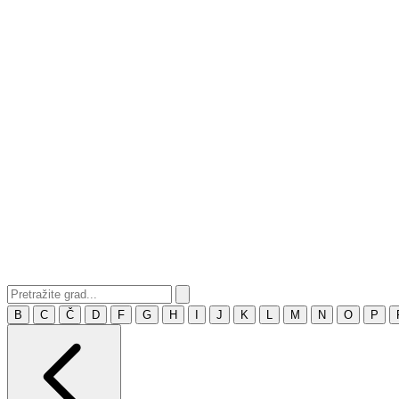
B
C
Č
D
F
G
H
I
J
K
L
M
N
O
P