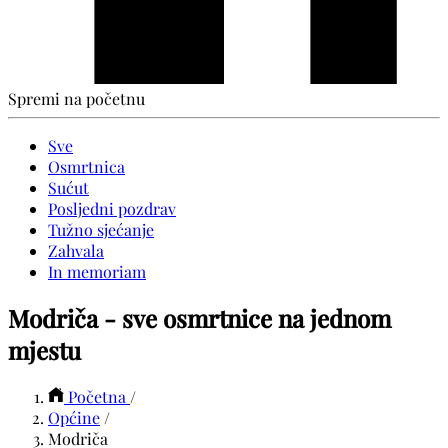
Spremi na početnu
Sve
Osmrtnica
Sućut
Posljedni pozdrav
Tužno sjećanje
Zahvala
In memoriam
Modriča - sve osmrtnice na jednom
mjestu
Početna
/
Općine
/
Modriča