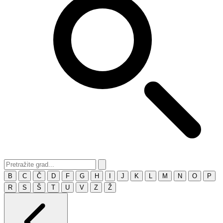
B
C
Č
D
F
G
H
I
J
K
L
M
N
O
P
R
S
Š
T
U
V
Z
Ž