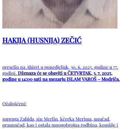
HAKIJA (HUSNIJA) ZEČIĆ
preselio na Ahiret u ponedjeljak, 30. 6. 2025. godine u 77.
godini.
Dženaza će se obaviti u ČETVRTAK, 3. 7. 2025.
godine u 14:00 sati na mezarju ISLAM VAROŠ – Modriča.
Ožalošćeni:
supruga Zahida, sin Merlin, kćerka Merima, unučad,
praunučad, kao i ostala mnogobrojna rodbina, komšije i