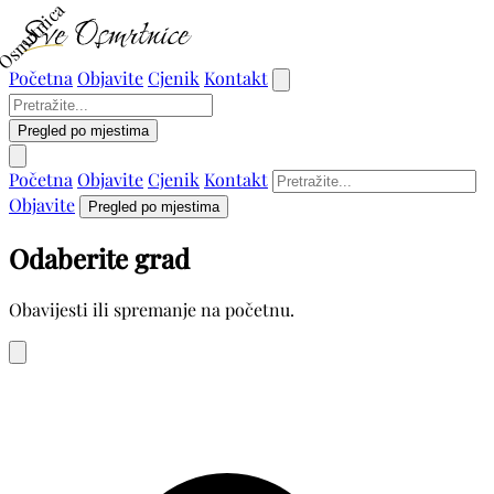
Osmrtnica
Početna
Objavite
Cjenik
Kontakt
Pregled po mjestima
Početna
Objavite
Cjenik
Kontakt
Objavite
Pregled po mjestima
Odaberite grad
Obavijesti ili spremanje na početnu.