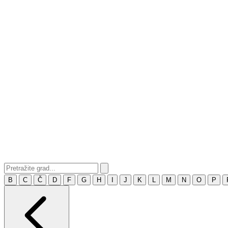
B
C
Č
D
F
G
H
I
J
K
L
M
N
O
P