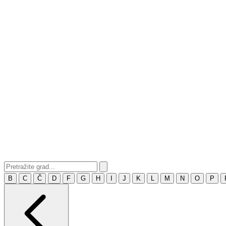
B
C
Č
D
F
G
H
I
J
K
L
M
N
O
P