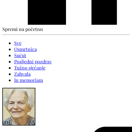
Spremi na početnu
Sve
Osmrtnica
Sućut
Posljedni pozdrav
Tužno sjećanje
Zahvala
In memoriam