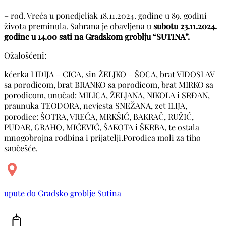
– rođ. Vreća u ponedjeljak 18.11.2024. godine u 89. godini
života preminula. Sahrana je obavljena u
subotu 23.11.2024.
godine u 14.00 sati na Gradskom groblju “SUTINA”.
Ožalošćeni:
kćerka LIDIJA – CICA, sin ŽELJKO – ŠOCA, brat VIDOSLAV
sa porodicom, brat BRANKO sa porodicom, brat MIRKO sa
porodicom, unučad: MILICA, ŽELJANA, NIKOLA i SRĐAN,
praunuka TEODORA, nevjesta SNEŽANA, zet ILIJA,
porodice: ŠOTRA, VREĆA, MRKŠIĆ, BAKRAČ, RUŽIĆ,
PUDAR, GRAHO, MIĆEVIĆ, ŠAKOTA i ŠKRBA, te ostala
mnogobrojna rodbina i prijatelji.Porodica moli za tiho
saučešće.
upute do Gradsko groblje Sutina