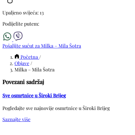
Upaljeno svijeća: 13
Podijelite putem:
Pošaljite sućut za Milka – Mila Šotra
Početna
/
Objave
/
Milka – Mila Šotra
Povezani sadržaj
Sve osmrtnice u Široki Brijeg
Pogledajte sve najnovije osmrtnice u Široki Brijeg
Saznajte više