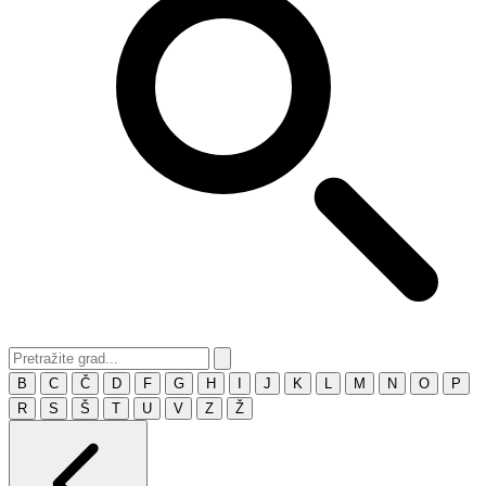
B
C
Č
D
F
G
H
I
J
K
L
M
N
O
P
R
S
Š
T
U
V
Z
Ž