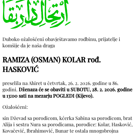
Duboko ožalošćeni obavještavamo rodbinu, prijatelje i
komšije da je naša draga
RAMIZA (OSMAN) KOLAR rođ.
HASKOVIĆ
preselila na Ahiret u četvrtak, 26. 2. 2026. godine u 86.
godini.
Dženaza će se obaviti u SUBOTU, 28. 2. 2026. godine
u 13:00 sati na mezarju POGLEDI (Kijevo).
Ožalošćeni:
sin Dževad sa porodicom, kćerka Sabina sa porodicom, brat
Alija i sestra Nura sa porodicama, porodice: Kolar, Hasković,
Kovačević, Ibrahimović, Bunar te ostala mnogobrojna