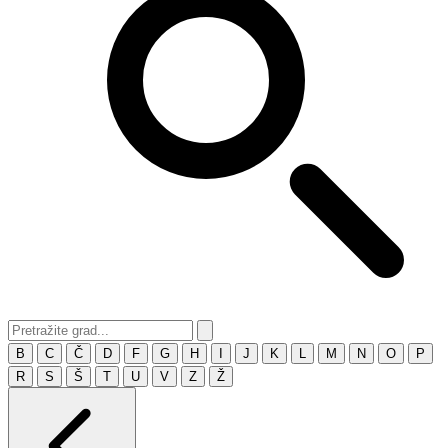
B
C
Č
D
F
G
H
I
J
K
L
M
N
O
P
R
S
Š
T
U
V
Z
Ž