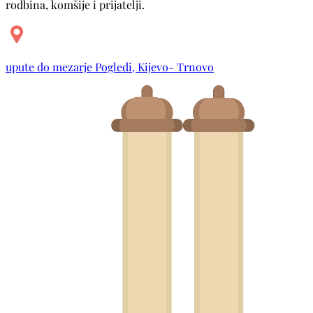
rodbina, komšije i prijatelji.
upute do mezarje Pogledi, Kijevo- Trnovo