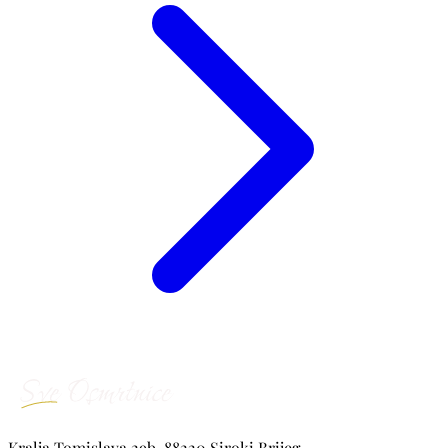
Kralja Tomislava 29b, 88220 Siroki Brijeg