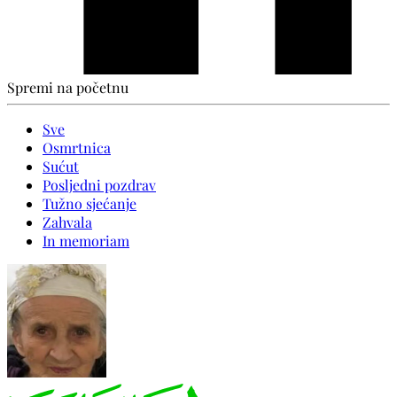
Spremi na početnu
Sve
Osmrtnica
Sućut
Posljedni pozdrav
Tužno sjećanje
Zahvala
In memoriam