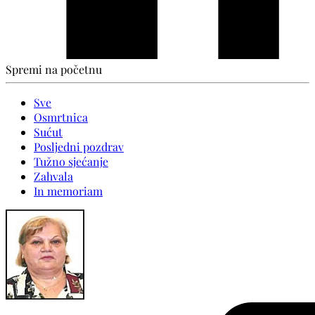
Spremi na početnu
Sve
Osmrtnica
Sućut
Posljedni pozdrav
Tužno sjećanje
Zahvala
In memoriam