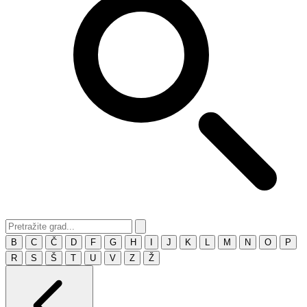
B
C
Č
D
F
G
H
I
J
K
L
M
N
O
P
R
S
Š
T
U
V
Z
Ž