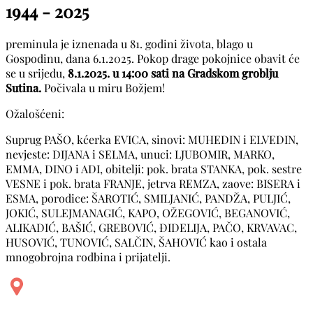
1944 - 2025
preminula je iznenada u 81. godini života, blago u
Gospodinu, dana 6.1.2025. Pokop drage pokojnice obavit će
se u srijedu,
8.1.2025. u 14:00 sati na Gradskom groblju
Sutina.
Počivala u miru Božjem!
Ožalošćeni:
Suprug PAŠO, kćerka EVICA, sinovi: MUHEDIN i ELVEDIN,
nevjeste: DIJANA i SELMA, unuci: LJUBOMIR, MARKO,
EMMA, DINO i ADI, obitelji: pok. brata STANKA, pok. sestre
VESNE i pok. brata FRANJE, jetrva REMZA, zaove: BISERA i
ESMA, porodice: ŠAROTIĆ, SMILJANIĆ, PANDŽA, PULJIĆ,
JOKIĆ, SULEJMANAGIĆ, KAPO, OŽEGOVIĆ, BEGANOVIĆ,
ALIKADIĆ, BAŠIĆ, GREBOVIĆ, ĐIDELIJA, PAČO, KRVAVAC,
HUSOVIĆ, TUNOVIĆ, SALČIN, ŠAHOVIĆ kao i ostala
mnogobrojna rodbina i prijatelji.