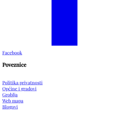
Facebook
Poveznice
Politika privatnosti
Općine i gradovi
Groblja
Web mapa
Blogovi