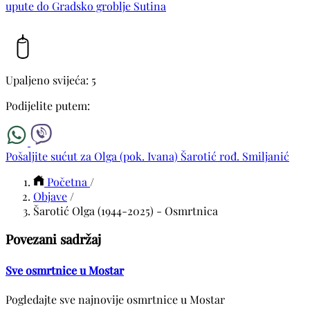
upute do Gradsko groblje Sutina
Upaljeno svijeća: 5
Podijelite putem:
Pošaljite sućut za Olga (pok. Ivana) Šarotić rođ. Smiljanić
Početna
/
Objave
/
Šarotić Olga (1944-2025) - Osmrtnica
Povezani sadržaj
Sve osmrtnice u Mostar
Pogledajte sve najnovije osmrtnice u Mostar