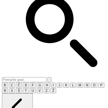
B
C
Č
D
F
G
H
I
J
K
L
M
N
O
P
R
S
Š
T
U
V
Z
Ž