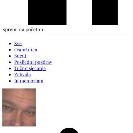
Spremi na početnu
Sve
Osmrtnica
Sućut
Posljedni pozdrav
Tužno sjećanje
Zahvala
In memoriam