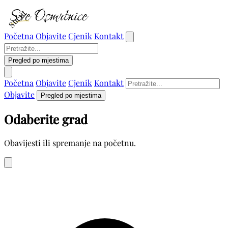
Sućut
Početna
Objavite
Cjenik
Kontakt
Pregled po mjestima
Početna
Objavite
Cjenik
Kontakt
Objavite
Pregled po mjestima
Odaberite grad
Obavijesti ili spremanje na početnu.