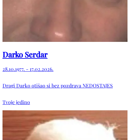
Darko Serdar
28.10.1977. - 17.02.2026.
Dragi Darko otišao si bez pozdrava NEDOSTAJES
Tvoje jedino