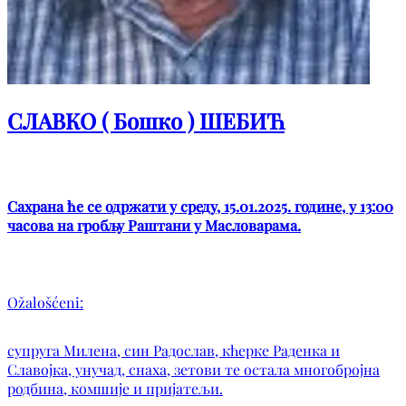
СЛАВКО ( Бошко ) ШЕБИЋ
Сахрана ће се одржати у среду, 15.01.2025. године, у 13:00
часова на гробљу Раштани у Масловарама.
Ožalošćeni:
супруга Милена, син Радослав, кћерке Раденка и
Славојка, унучад, снаха, зетови те остала многобројна
родбина, комшије и пријатељи.