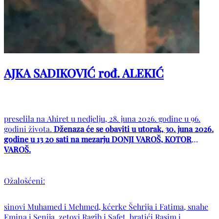
AJKA SADIKOVIĆ rođ. ALEKIĆ
preselila na Ahiret u nedjelju, 28. juna 2026. godine u 96.
godini života.
Dženaza će se obaviti u utorak, 30. juna 2026.
godine u 13 20 sati na mezarju DONJI VAROŠ, KOTOR
VAROŠ.
Ožalošćeni:
sinovi Muhamed i Mehmed, kćerke Šehrija i Fatima, snahe
Emina i Senija, zetovi Ragib i Safet, bratići Rasim i