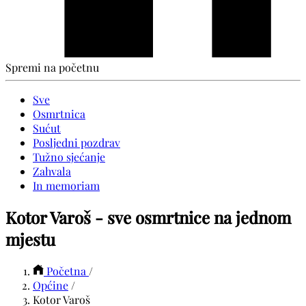
Spremi na početnu
Sve
Osmrtnica
Sućut
Posljedni pozdrav
Tužno sjećanje
Zahvala
In memoriam
Kotor Varoš - sve osmrtnice na jednom
mjestu
Početna
/
Općine
/
Kotor Varoš