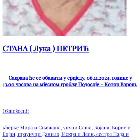
СТАНА ( Лука ) ПЕТРИЋ
Сахрана ће се обавити у сриједу, 06.11.2024. године у
13.00 часова на мјесном гробљу Подосоје – Котор Варош.
Ožalošćeni:
кћерке Мира и Сњежана, унуци Саша, Бојана, Борис и
Бојан, праунуци Данило, Искра и Леон, сестре Нада и