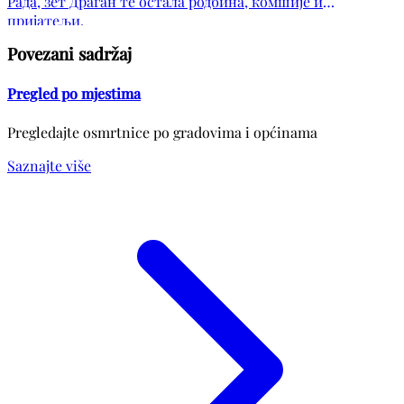
Рада, зет Драган те остала родбина, комшије и
пријатељи.
Povezani sadržaj
Pregled po mjestima
Pregledajte osmrtnice po gradovima i općinama
Saznajte više