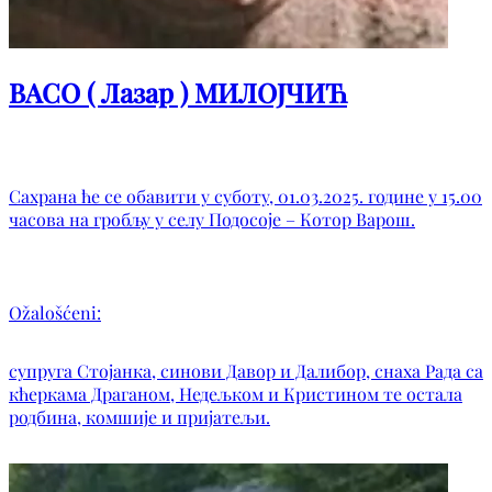
ВАСО ( Лазар ) МИЛОЈЧИЋ
Сахрана ће се обавити у суботу, 01.03.2025. године у 15.00
часова на гробљу у селу Подосоје – Котор Варош.
Ožalošćeni:
супруга Стојанка, синови Давор и Далибор, снаха Рада са
кћеркама Драганом, Недељком и Кристином те остала
родбина, комшије и пријатељи.