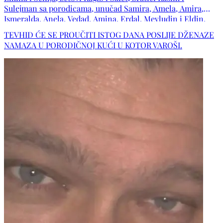
Sulejman sa porodicama, unučad Samira, Amela, Amira,
Ismeralda, Anela, Vedad, Amina, Erdal, Mevludin i Eldin,
praunučad Ajla, Bilal, Eldar, Amar, Dunja, Kerim i Nur, te
TEVHID ĆE SE PROUČITI ISTOG DANA POSLIJE DŽENAZE
ostala mnogobrojna rodbina, prijatelji i komšije.
NAMAZA U PORODIČNOJ KUĆI U KOTOR VAROŠI.