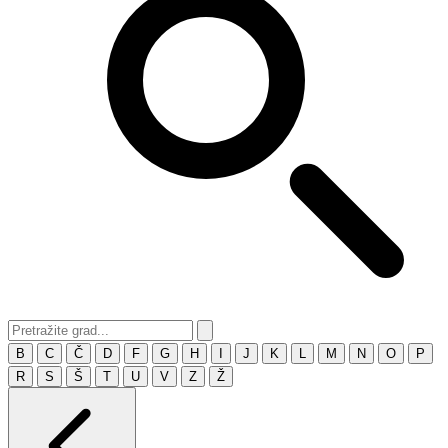
B
C
Č
D
F
G
H
I
J
K
L
M
N
O
P
R
S
Š
T
U
V
Z
Ž