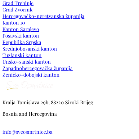
Grad Trebinje
Grad Zvornik
Hercegovačko-neretvanska županija
Kanton 10
Kanton Sarajevo
Posavski kanton
Republika Srpska
Srednjobosanski kanton
Tuzlanski kanton
Unsko-sanski kanton
Zapadnohercegovačka županija
Zeničko-dobojski kanton
Kralja Tomislava 29b, 88220 Siroki Brijeg
Bosnia and Hercegovina
info@sveosmrtnice.ba