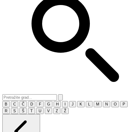
B
C
Č
D
F
G
H
I
J
K
L
M
N
O
P
R
S
Š
T
U
V
Z
Ž