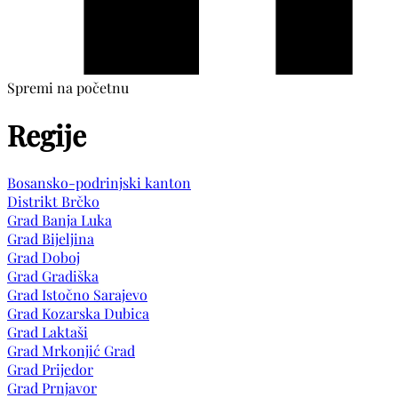
Spremi na početnu
Regije
Bosansko-podrinjski kanton
Distrikt Brčko
Grad Banja Luka
Grad Bijeljina
Grad Doboj
Grad Gradiška
Grad Istočno Sarajevo
Grad Kozarska Dubica
Grad Laktaši
Grad Mrkonjić Grad
Grad Prijedor
Grad Prnjavor